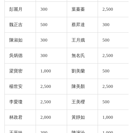
彭麗月
300
葉蓁蓁
2,500
魏正吉
500
蔡昇達
300
陳淑如
300
王月娥
500
吳炳德
300
無名氏
2,500
梁寶密
1,000
劉美蘭
500
楊世安
2,500
陳美顏
2,500
李愛瓊
2,500
王美櫻
500
林政君
2,000
黃靜如
1,000
王平妹
300
陳涴汾
1,000