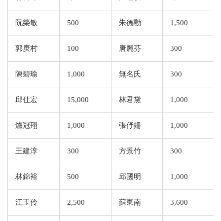
阮榮敏
500
朱德勳
1,500
郭庚村
100
唐麗芬
300
陳碧瑜
1,000
無名氏
300
邱仕宏
15,000
林君黛
1,000
爐冠翔
1,000
張伃姍
1,000
王建淳
300
方景竹
300
林錦裕
500
邱國明
1,000
江玉伶
2,500
蘇東南
3,600