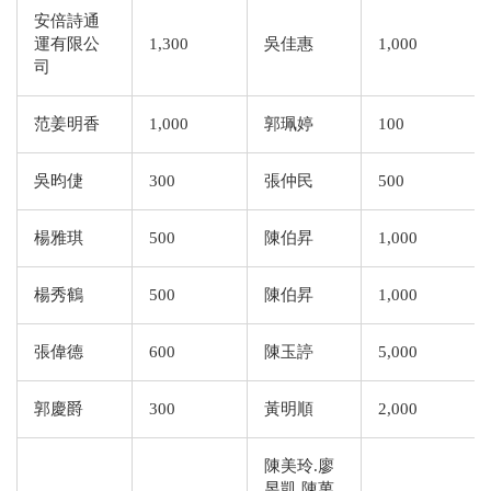
安倍詩通
運有限公
1,300
吳佳惠
1,000
司
范姜明香
1,000
郭珮婷
100
吳昀倢
300
張仲民
500
楊雅琪
500
陳伯昇
1,000
楊秀鶴
500
陳伯昇
1,000
張偉德
600
陳玉諪
5,000
郭慶爵
300
黃明順
2,000
陳美玲.廖
昱凱.陳萬