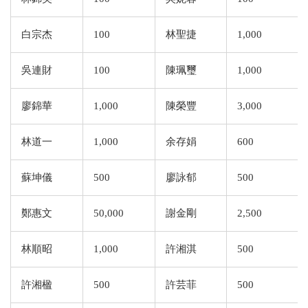
白宗杰
100
林聖捷
1,000
吳連財
100
陳珮璽
1,000
廖錦華
1,000
陳榮豐
3,000
林道一
1,000
余存娟
600
蘇坤儀
500
廖詠郁
500
鄭惠文
50,000
謝金剛
2,500
林順昭
1,000
許湘淇
500
許湘楹
500
許芸菲
500