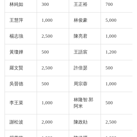
林純如
300
王正裕
700
王慧萍
1,000
林俊豪
5,000
楊志強
2,500
陳亮君
1,000
黃瓊嬅
500
王語宸
1,200
羅文賢
2,500
許倍瑟
500
吳晉德
500
周宗蓉
1,000
林隆智.郭
李王菜
1,000
500
阿米
謝松波
2,000
陳政勛
2,500