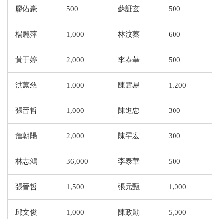
廖佑豪
500
蘇証玄
500
楊麗萍
1,000
林汶蓁
600
黃于婷
2,000
李泰華
500
洪蕙慈
1,000
陳霆易
1,200
張晉哲
1,000
陳進忠
300
詹朝陽
2,000
陳罕宏
300
林志鴻
36,000
李泰華
500
張晉哲
1,500
張元甄
1,000
邱文俊
1,000
陳政勛
5,000