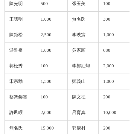
陳光明
500
張玉美
100
王聰明
1,000
無名氏
300
陳鉅松
2,500
李映宸
1,000
游雅祺
1,000
吳家順
680
郭松秀
100
李鄭紅蟳
2,000
宋宗勳
1,500
鄭義山
1,000
蔡馮錦雲
100
陳文征
200
許夙暇
2,000
呂育真
10,000
無名氏
15,000
郭庚村
200