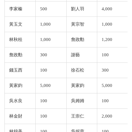
李家榛
500
劉人羽
4,000
黃玉文
1,000
黃宗智
1,000
林秋桂
1,000
詹政勳
1,200
詹政勳
300
謝藝
100
錢玉西
100
徐石松
300
黃家鈞
5,000
黃家鈞
5,000
吳水良
100
吳姆姆
100
林金財
100
王崇仁
2,000
林錦美
100
吳妮蓉
100