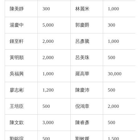
陳美靜
300
林麗米
1,000
湯慶中
5,000
郭慶爵
300
鍾至軒
2,000
呂彥騰
1,000
黃明順
2,000
呂美珠
500
吳福興
1,000
羅高華
30,000
廖志彬
1,200
陳慶沛
500
王培臣
500
倪鴻章
2,000
陳文欽
3,000
陳睿彥
500
劉鎔瑄
500
劉敏媛
1,500