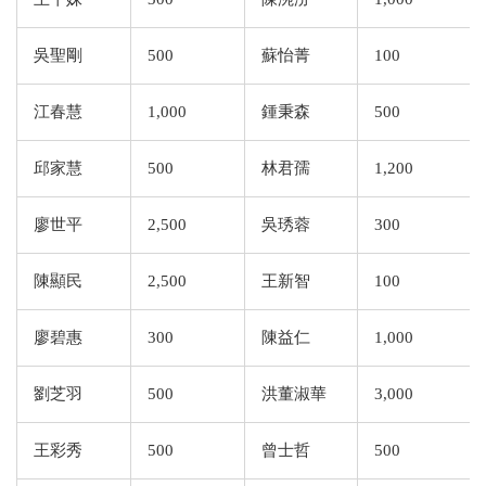
吳聖剛
500
蘇怡菁
100
江春慧
1,000
鍾秉森
500
邱家慧
500
林君孺
1,200
廖世平
2,500
吳琇蓉
300
陳顯民
2,500
王新智
100
廖碧惠
300
陳益仁
1,000
劉芝羽
500
洪董淑華
3,000
王彩秀
500
曾士哲
500