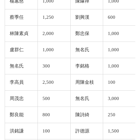
楊蕙慈
1,000
陳緣禪
1,000
蔡季任
1,250
劉興漢
600
林陳素貞
2,000
鄭忠保
1,000
盧群仁
1,000
無名氏
1,000
無名氏
300
李銘格
1,000
李高員
2,500
周陳金枝
100
周茂忠
500
無名氏
3,000
鄭良能
800
陳詩綺
250
洪銘謙
100
許德源
1,500