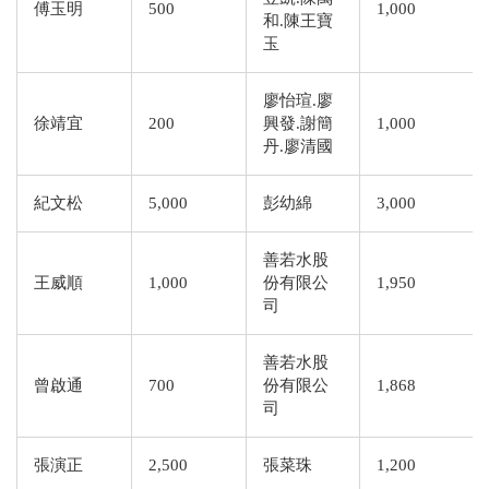
傅玉明
500
1,000
和.陳王寶
玉
廖怡瑄.廖
徐靖宜
200
興發.謝簡
1,000
丹.廖清國
紀文松
5,000
彭幼綿
3,000
善若水股
王威順
1,000
份有限公
1,950
司
善若水股
曾啟通
700
份有限公
1,868
司
張演正
2,500
張菜珠
1,200