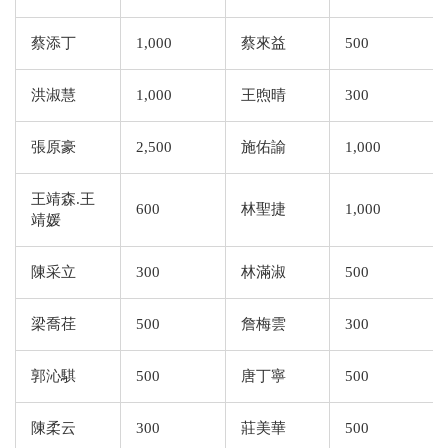
蔡添丁
1,000
蔡來益
500
洪淑慧
1,000
王煦晴
300
張原豪
2,500
施佑諭
1,000
王靖森.王
600
林聖捷
1,000
靖媛
陳采立
300
林滿淑
500
梁喬荏
500
詹梅雲
300
郭沁騏
500
唐丁寧
500
陳柔云
300
莊美華
500