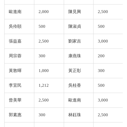
歐進南
2,000
陳見興
2,500
吳伶頤
500
陳淑貞
500
張益嘉
2,500
劉家吉
3,000
周宗蓉
300
康燕珠
200
黃敦暉
1,000
黃正彰
300
李宜民
1,212
吳桂香
500
曾美華
2,500
歐進南
3,000
郭素惠
300
林鈺珠
2,500