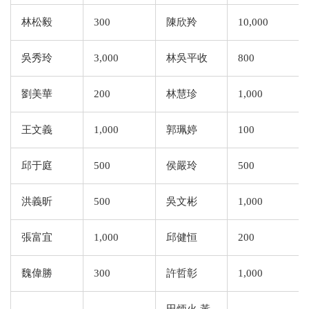
林松毅
300
陳欣羚
10,000
吳秀玲
3,000
林吳平收
800
劉美華
200
林慧珍
1,000
王文義
1,000
郭珮婷
100
邱于庭
500
侯嚴玲
500
洪義昕
500
吳文彬
1,000
張富宜
1,000
邱健恒
200
魏偉勝
300
許哲彰
1,000