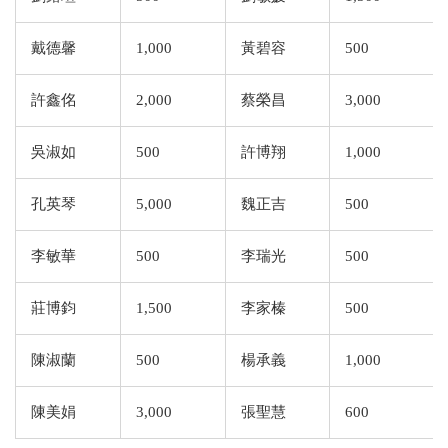
戴德馨
1,000
黃碧容
500
許鑫佲
2,000
蔡榮昌
3,000
吳淑如
500
許博翔
1,000
孔英琴
5,000
魏正吉
500
李敏華
500
李瑞光
500
莊博鈞
1,500
李家榛
500
陳淑蘭
500
楊承義
1,000
陳美娟
3,000
張聖慧
600