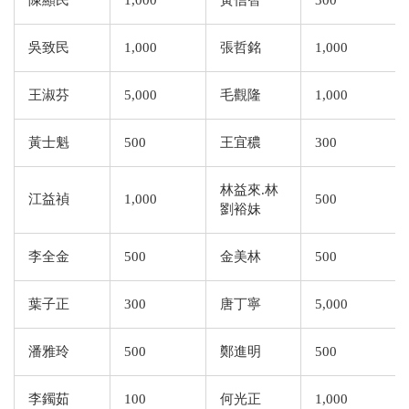
陳顯民
1,000
黃信智
300
吳致民
1,000
張哲銘
1,000
王淑芬
5,000
毛觀隆
1,000
黃士魁
500
王宜穠
300
林益來.林
江益禎
1,000
500
劉裕妹
李全金
500
金美林
500
葉子正
300
唐丁寧
5,000
潘雅玲
500
鄭進明
500
李鐲茹
100
何光正
1,000