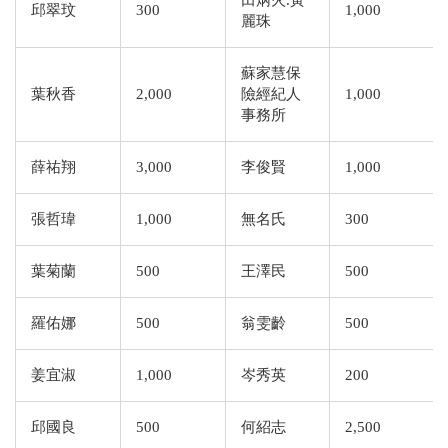
田炳火.黃
邱翠玟
300
1,000
麗珠
蘇家慧保
葉秋香
2,000
險經紀人
1,000
事務所
薛祐翔
3,000
李俊賢
1,000
張哲瑋
1,000
無名氏
300
葉菊蘭
500
王澤民
500
羅佑娜
500
翁雯齡
500
姜宜淑
1,000
岑秀英
200
邱國良
500
何紹志
2,500