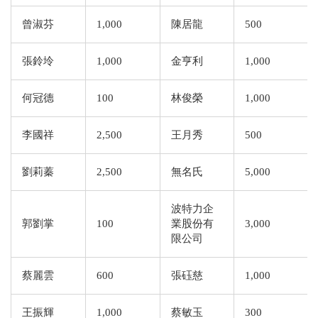
曾淑芬
1,000
陳居龍
500
張鈴坽
1,000
金亨利
1,000
何冠德
100
林俊榮
1,000
李國祥
2,500
王月秀
500
劉莉蓁
2,500
無名氏
5,000
波特力企
郭劉掌
100
業股份有
3,000
限公司
蔡麗雲
600
張砡慈
1,000
王振輝
1,000
蔡敏玉
300