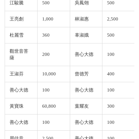
江駿騰
500
吳鳳翎
500
王亮創
1,000
林淑惠
2,500
杜麗雪
360
辜淑娥
500
觀世音菩
200
善心大德
100
薩
王淑芬
10,000
曾德芳
400
善心大德
100
善心大德
100
黃寶珠
60,800
葉耀友
300
善心大德
100
善心大德
100
周佳音
2,500
善心大德
100