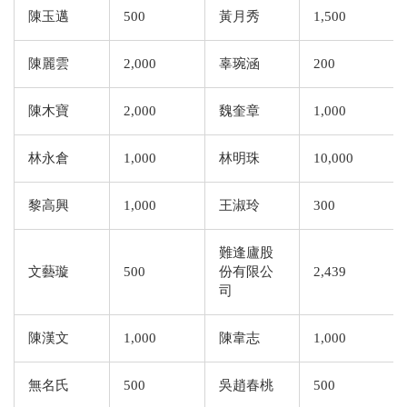
陳玉邁
500
黃月秀
1,500
陳麗雲
2,000
辜琬涵
200
陳木寶
2,000
魏奎章
1,000
林永倉
1,000
林明珠
10,000
黎高興
1,000
王淑玲
300
難逢廬股
文藝璇
500
份有限公
2,439
司
陳漢文
1,000
陳韋志
1,000
無名氏
500
吳趙春桃
500