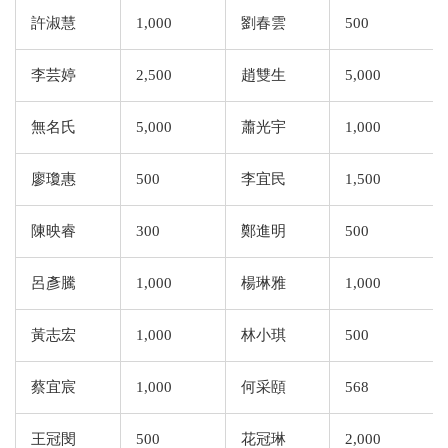
許淑慧
1,000
劉春雲
500
李芸婷
2,500
趙雙生
5,000
無名氏
5,000
蕭光宇
1,000
廖瓊惠
500
李宜民
1,500
陳映睿
300
鄭進明
500
呂彥騰
1,000
楊琳雅
1,000
黃志宏
1,000
林小琪
500
蔡宜宸
1,000
何采頤
568
王冠閔
500
花冠琳
2,000